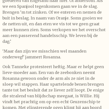
goederen van Engeland naar hier. Of andersom. Als
we een Spanjool tegenkomen gaan we in de slag.
Brengen ‘m tot zinken. Of we enteren en nemen de
buit in beslag. In naam van Oranje. Soms gooien we
de netten uit, en dan eten we vis tot we geen graat
meer kunnen zien. Soms verkopen we het overschot
aan een passerend handelsschip. We leven bij de
dag.’
‘Maar dan zijn we misschien wel maanden
onderweg!’ jammert Rosanna.
Ook Tanneke protesteert heftig. Maar er helpt geen
lieve-moeder aan. Een van de zeebonken neemt
Rosanna gewoon onder de arm als ze niet in de
sloep wil stappen. Haar spartelende benen brengen
tante tot het besluit dat ze liever zelf loopt. De enige
die stralend van blijdschap meegaat, is Willie. Hij
vindt het prachtig om op een echt Geuzenschip te
komen. Met glinsterende ogen klimt hij aan boord