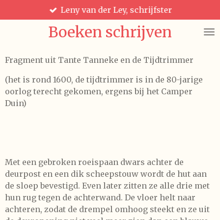
Leny van der Ley, schrijfster
Ga
direct
Boeken schrijven
naar
de
hoofdinhoud
Fragment uit Tante Tanneke en de Tijdtrimmer
(het is rond 1600, de tijdtrimmer is in de 80-jarige
oorlog terecht gekomen, ergens bij het Camper
Duin)
Met een gebroken roeispaan dwars achter de
deurpost en een dik scheepstouw wordt de hut aan
de sloep bevestigd. Even later zitten ze alle drie met
hun rug tegen de achterwand. De vloer helt naar
achteren, zodat de drempel omhoog steekt en ze uit