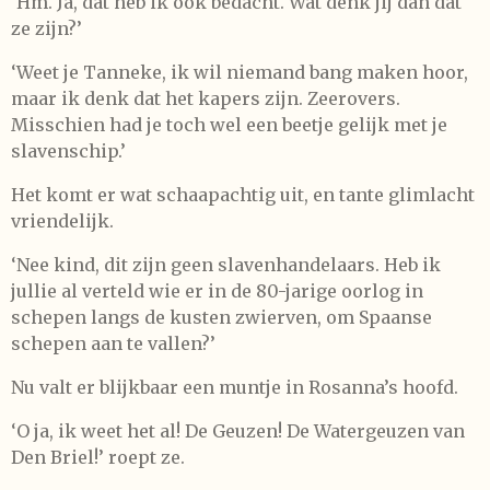
‘Hm. Ja, dat heb ik ook bedacht. Wat denk jij dan dat
ze zijn?’
‘Weet je Tanneke, ik wil niemand bang maken hoor,
maar ik denk dat het kapers zijn. Zeerovers.
Misschien had je toch wel een beetje gelijk met je
slavenschip.’
Het komt er wat schaapachtig uit, en tante glimlacht
vriendelijk.
‘Nee kind, dit zijn geen slavenhandelaars. Heb ik
jullie al verteld wie er in de 80-jarige oorlog in
schepen langs de kusten zwierven, om Spaanse
schepen aan te vallen?’
Nu valt er blijkbaar een muntje in Rosanna’s hoofd.
‘O ja, ik weet het al! De Geuzen! De Watergeuzen van
Den Briel!’ roept ze.