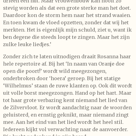
drieën een hut. Maar vrouwenbouw kan nooit zo
stevig worden als dat een grote sterke man het doet.
Daardoor kon de storm hem naar het strand waaien.
En toen kwam de vloed opzetten, zonder dat wij het
merkten. Het is eigenlijk mijn schuld, ziet u, want ik
ben degene die steeds loopt te zingen. Maar het zijn
zulke leuke liedjes.’
Zonder zich te laten uitnodigen draait Rosanna haar
hele repertoire af. Bij het ‘In naam van Oranje doe
open die poort!’ wordt wild meegezongen,
onderbroken door ‘hoera’ geroep. Bij het statige
‘Wilhelmus’ staan de ruwe klanten op. Ook dit wordt
uit volle borst meegezongen. Hand op het hart. Maar
tot haar grote verbazing kent niemand het lied van
de Zilvervloot. Er wordt aandachtig naar de woorden
geluisterd, en ernstig geknikt, maar niemand zingt
mee. Aan het eind van het lied wordt het heel stil.
Iedereen kijkt vol verwachting naar de aanvoerder.