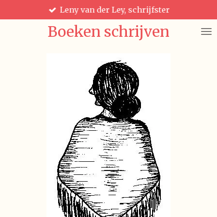
Leny van der Ley, schrijfster
Ga
direct
Boeken schrijven
naar
de
hoofdinhoud