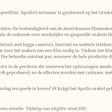
peelfilm: 'Apollo's tuinman' is gesitueerd op het Griek
evolutie. De losbandigheid van de Amerikaanse filmmaker
als de onkunde over werkelijke en gespeelde orakels bi
loid, met logge camera's. Internet en mobiele telefoon
t voor het maken van een film nodig is. Tijdens het fil
 Die behoefte ontstaat pas, wanneer de hele productie dr
rs in de periferie die onverwachte oplossingen aandr
ordt geprobeerd, en de effecten worden met cynisme, me
slag ten goede te keren? Of krijgt het Apollo orakel gel
en novelle. Tijdstip van uitgifte: eind 2017.