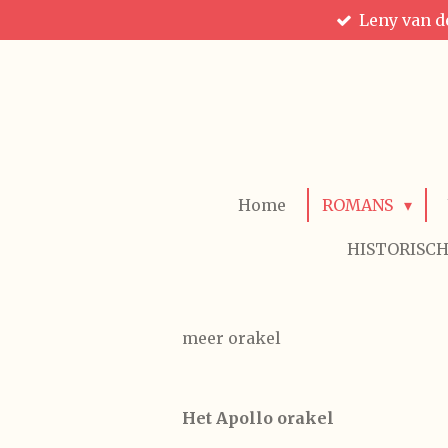
Leny van de
Ga
direct
naar
de
hoofdinhoud
Home
ROMANS
HISTORISCH
meer orakel
Het Apollo orakel