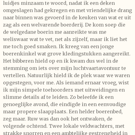
luidjes minzaam te woord, nadat ik een deken
omgeslagen had gekregen en met vriendelijke drang
naar binnen was gevoerd in de keuken van wat er uit
zag als een welvarende boerderij. De kom soep die
de welgedane boerin me aanreikte was me
weliswaar wat te vet, net als zijzelf, maar ik liet het
me toch goed smaken. Ik kreeg van een jonge
boerenkinkel wat grove kledingstukken aangereikt.
Het bibberen hield op en ik kwam dus wel in de
stemming om iets over mijn luchtvaartavontuur te
vertellen. Natuurlijk hield ik de plek waar we waren
opgestegen, voor me. Als iemand ernaar vroeg, wist
ik mijn simpele toehoorders met uitweidingen en
slimme details af te leiden. Zo beleefde ik een
genoeglijke avond, die eindigde in een eenvoudige
maar propere slaapplaats. Een helder boerenbed,
zeg maar. Ruw was dan ook het ontwaken, de
volgende ochtend. Twee lokale veldwachters, met
strakke snorren en een ambtelijke gestrengheid in