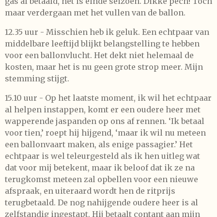
gas al betaald, het is einde seizoen. Dikke pech! Toch
maar verdergaan met het vullen van de ballon.
12.35 uur - Misschien heb ik geluk. Een echtpaar van
middelbare leeftijd blijkt belangstelling te hebben
voor een ballonvlucht. Het dekt niet helemaal de
kosten, maar het is nu geen grote strop meer. Mijn
stemming stijgt.
15.10 uur - Op het laatste moment, ik wil het echtpaar
al helpen instappen, komt er een oudere heer met
wapperende jaspanden op ons af rennen. ‘Ik betaal
voor tien,’ roept hij hijgend, ‘maar ik wil nu meteen
een ballonvaart maken, als enige passagier.’ Het
echtpaar is wel teleurgesteld als ik hen uitleg wat
dat voor mij betekent, maar ik beloof dat ik ze na
terugkomst meteen zal opbellen voor een nieuwe
afspraak, en uiteraard wordt hen de ritprijs
terugbetaald. De nog nahijgende oudere heer is al
zelfstandig ingestapt. Hij betaalt contant aan mijn