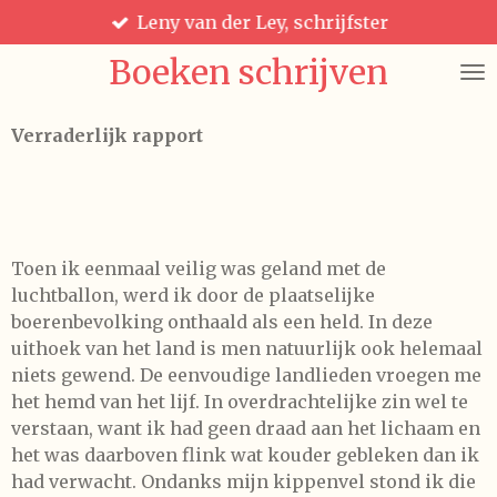
Leny van der Ley, schrijfster
Ga
direct
Boeken schrijven
naar
de
hoofdinhoud
Verraderlijk rapport
Toen ik eenmaal veilig was geland met de
luchtballon, werd ik door de plaatselijke
boerenbevolking onthaald als een held. In deze
uithoek van het land is men natuurlijk ook helemaal
niets gewend. De eenvoudige landlieden vroegen me
het hemd van het lijf. In overdrachtelijke zin wel te
verstaan, want ik had geen draad aan het lichaam en
het was daarboven flink wat kouder gebleken dan ik
had verwacht. Ondanks mijn kippenvel stond ik die