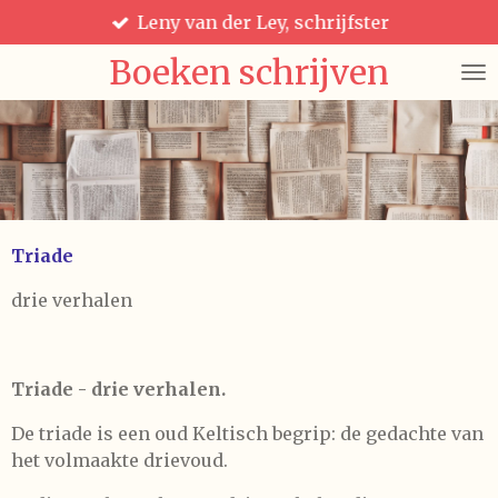
Leny van der Ley, schrijfster
Ga
direct
Boeken schrijven
naar
de
hoofdinhoud
Triade
drie verhalen
Triade - drie verhalen.
De triade is een oud Keltisch begrip: de gedachte van
het volmaakte drievoud.