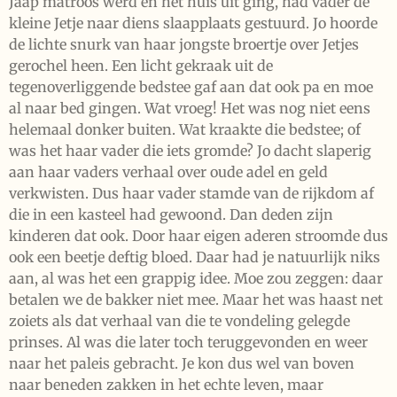
Jaap matroos werd en het huis uit ging, had vader de
kleine Jetje naar diens slaapplaats gestuurd. Jo hoorde
de lichte snurk van haar jongste broertje over Jetjes
gerochel heen. Een licht gekraak uit de
tegenoverliggende bedstee gaf aan dat ook pa en moe
al naar bed gingen. Wat vroeg! Het was nog niet eens
helemaal donker buiten. Wat kraakte die bedstee; of
was het haar vader die iets gromde? Jo dacht slaperig
aan haar vaders verhaal over oude adel en geld
verkwisten. Dus haar vader stamde van de rijkdom af
die in een kasteel had gewoond. Dan deden zijn
kinderen dat ook. Door haar eigen aderen stroomde dus
ook een beetje deftig bloed. Daar had je natuurlijk niks
aan, al was het een grappig idee. Moe zou zeggen: daar
betalen we de bakker niet mee. Maar het was haast net
zoiets als dat verhaal van die te vondeling gelegde
prinses. Al was die later toch teruggevonden en weer
naar het paleis gebracht. Je kon dus wel van boven
naar beneden zakken in het echte leven, maar