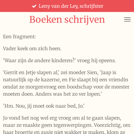
Leny van der Ley, schrijfster
Ga
direct
Boeken schrijven
naar
de
hoofdinhoud
Een fragment:
Vader keek om zich heen.
'Waar zijn de andere kinderen?' vroeg hij opeens.
'Gerrit en Jetje slapen al,' zei moeder Sien, 'Jaap is
natuurlijk op de kazerne, en Fie slaapt bij een vriendin
omdat ze morgenvroeg een boodschap voor de meester
moeten doen. Anders was het zo ver lopen.'
'Hm. Nou, jij moet ook naar bed, Jo.'
Jo vond het nog wel erg vroeg om al te gaan slapen,
maar ze maakte geen tegenwerpingen. Voorzichtig, om
haar broertje en zusje niet wakker te maken, klom ze