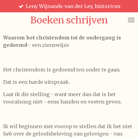
Leny Wijnands-van der Ley, historicus
Ga
direct
Boeken schrijven
naar
de
hoofdinhoud
Waarom het christendom tot de ondergang is
gedoemd
– een zienswijze
Het christendom is gedoemd ten onder te gaan.
Dat is een harde uitspraak.
Laat ik die stelling - want meer dan dat is het
vooralsnog niet - eens handen en voeten geven.
Ik wil beginnen met voorop te stellen dat ik het niet
heb over de geloofsbeleving van gelovigen - van