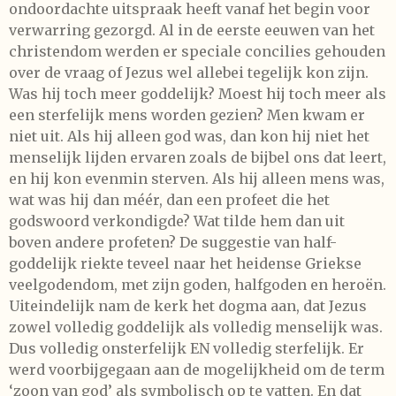
ondoordachte uitspraak heeft vanaf het begin voor
verwarring gezorgd. Al in de eerste eeuwen van het
christendom werden er speciale concilies gehouden
over de vraag of Jezus wel allebei tegelijk kon zijn.
Was hij toch meer goddelijk? Moest hij toch meer als
een sterfelijk mens worden gezien? Men kwam er
niet uit. Als hij alleen god was, dan kon hij niet het
menselijk lijden ervaren zoals de bijbel ons dat leert,
en hij kon evenmin sterven. Als hij alleen mens was,
wat was hij dan méér, dan een profeet die het
godswoord verkondigde? Wat tilde hem dan uit
boven andere profeten? De suggestie van half-
goddelijk riekte teveel naar het heidense Griekse
veelgodendom, met zijn goden, halfgoden en heroën.
Uiteindelijk nam de kerk het dogma aan, dat Jezus
zowel volledig goddelijk als volledig menselijk was.
Dus volledig onsterfelijk EN volledig sterfelijk. Er
werd voorbijgegaan aan de mogelijkheid om de term
‘zoon van god’ als symbolisch op te vatten. En dat