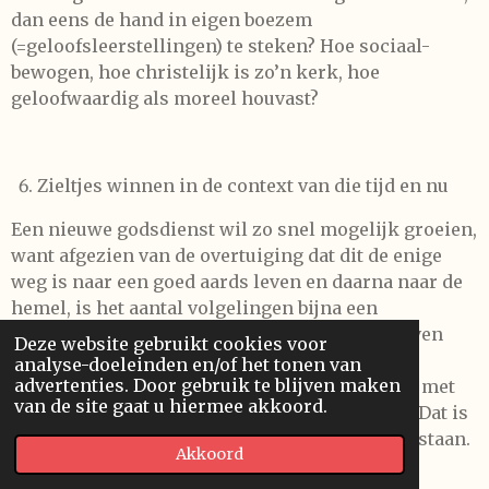
dan eens de hand in eigen boezem
(=geloofsleerstellingen) te steken? Hoe sociaal-
bewogen, hoe christelijk is zo’n kerk, hoe
geloofwaardig als moreel houvast?
Zieltjes winnen in de context van die tijd en nu
Een nieuwe godsdienst wil zo snel mogelijk groeien,
want afgezien van de overtuiging dat dit de enige
weg is naar een goed aards leven en daarna naar de
hemel, is het aantal volgelingen bijna een
legitimatie in zichzelf. (Als zovelen er in geloven
Deze website gebruikt cookies voor
dan moet het haast wel zo zijn). In de haast om
analyse-doeleinden en/of het tonen van
advertenties. Door gebruik te blijven maken
zichzelf te bewijzen is er een hoop misgegaan met
van de site gaat u hiermee akkoord.
de zuiverheid van de leer, al sinds Paulus zelf. Dat is
de zendingsdrang, bezien vanuit het prille ontstaan.
Akkoord