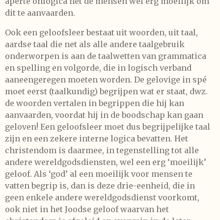
aperte onlogica het de mensen wel erg moeilijk om
dit te aanvaarden.
Ook een geloofsleer bestaat uit woorden, uit taal,
aardse taal die net als alle andere taalgebruik
onderworpen is aan de taalwetten van grammatica
en spelling en volgorde, die in logisch verband
aaneengeregen moeten worden. De gelovige in spé
moet eerst (taalkundig) begrijpen wat er staat, dwz.
de woorden vertalen in begrippen die hij kan
aanvaarden, voordat hij in de boodschap kan gaan
geloven! Een geloofsleer moet dus begrijpelijke taal
zijn en een zekere interne logica bevatten. Het
christendom is daarmee, in tegenstelling tot alle
andere wereldgodsdiensten, wel een erg ‘moeilijk’
geloof. Als ‘god’ al een moeilijk voor mensen te
vatten begrip is, dan is deze drie-eenheid, die in
geen enkele andere wereldgodsdienst voorkomt,
ook niet in het Joodse geloof waarvan het