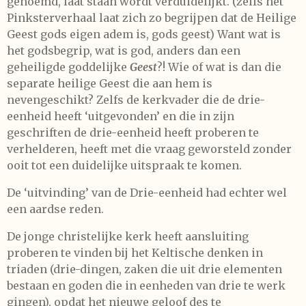
genoemd, laat staan wordt verduidelijkt. (zelfs het
Pinksterverhaal laat zich zo begrijpen dat de Heilige
Geest gods eigen adem is, gods geest) Want wat is
het godsbegrip, wat is god, anders dan een
geheiligde goddelijke
Geest
?! Wie of wat is dan die
separate heilige Geest die aan hem is
nevengeschikt? Zelfs de kerkvader die de drie-
eenheid heeft ‘uitgevonden’ en die in zijn
geschriften de drie-eenheid heeft proberen te
verhelderen, heeft met die vraag geworsteld zonder
ooit tot een duidelijke uitspraak te komen.
De ‘uitvinding’ van de Drie-eenheid had echter wel
een aardse reden.
De jonge christelijke kerk heeft aansluiting
proberen te vinden bij het Keltische denken in
triaden (drie-dingen, zaken die uit drie elementen
bestaan en goden die in eenheden van drie te werk
gingen), opdat het nieuwe geloof des te