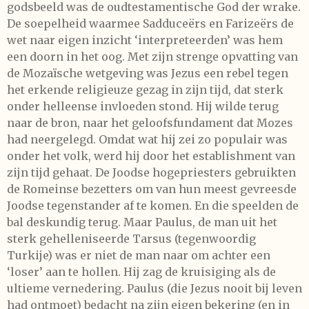
godsbeeld was de oudtestamentische God der wrake.
De soepelheid waarmee Sadduceërs en Farizeërs de
wet naar eigen inzicht ‘interpreteerden’ was hem
een doorn in het oog. Met zijn strenge opvatting van
de Mozaïsche wetgeving was Jezus een rebel tegen
het erkende religieuze gezag in zijn tijd, dat sterk
onder helleense invloeden stond. Hij wilde terug
naar de bron, naar het geloofsfundament dat Mozes
had neergelegd. Omdat wat hij zei zo populair was
onder het volk, werd hij door het establishment van
zijn tijd gehaat. De Joodse hogepriesters gebruikten
de Romeinse bezetters om van hun meest gevreesde
Joodse tegenstander af te komen. En die speelden de
bal deskundig terug. Maar Paulus, de man uit het
sterk gehelleniseerde Tarsus (tegenwoordig
Turkije) was er niet de man naar om achter een
‘loser’ aan te hollen. Hij zag de kruisiging als de
ultieme vernedering. Paulus (die Jezus nooit bij leven
had ontmoet) bedacht na zijn eigen bekering (en in