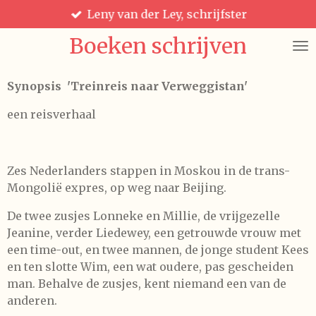
Leny van der Ley, schrijfster
Ga
direct
Boeken schrijven
naar
de
hoofdinhoud
Synopsis
'
Treinreis naar Verweggistan'
een reisverhaal
Zes Nederlanders stappen in Moskou in de trans-
Mongolië expres, op weg naar Beijing.
De twee zusjes Lonneke en Millie, de vrijgezelle
Jeanine, verder Liedewey, een getrouwde vrouw met
een time-out, en twee mannen, de jonge student Kees
en ten slotte Wim, een wat oudere, pas gescheiden
man. Behalve de zusjes, kent niemand een van de
anderen.