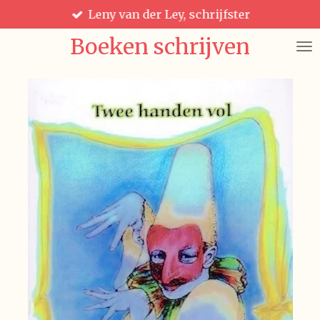
Leny van der Ley, schrijfster
Ga
direct
Boeken schrijven
naar
de
hoofdinhoud