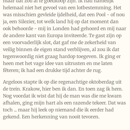
maar dat zou al te goedkoop zijn. Ik had namelijk
helemaal niet het gevoel van een lotbestemming. Het
was misschien gevleide ijdelheid, dat een Pool - of nou
ja, een Silezier, tot welk land hij op dat moment dan
ook behoorde - mij in Londen had gehoord en mij naar
de andere kant van Europa inviteerde. Te gast zijn op
een voorvaderlijk slot, dat gaf me de zekerheid van
veilig binnen de eigen stand verblijven, al zou ik dat
tegenwoordig niet graag hardop toegeven. Ik ging er
heen met het vage idee van uitrusten en me laten
fêteren; ik had een drukke tijd achter de rug.
Argeloos stapte ik op die regenachtige oktoberdag uit
de trein. Krakow, hier ben ik dan. En toen zag ik hem.
Nog voordat ik wist dat hij de man was die me kwam
afhalen, ging mijn hart als een razende tekeer. Dat was
toch ... maar hij leek op niemand die ik eerder had
gekend. Een herkenning van nooit tevoren.