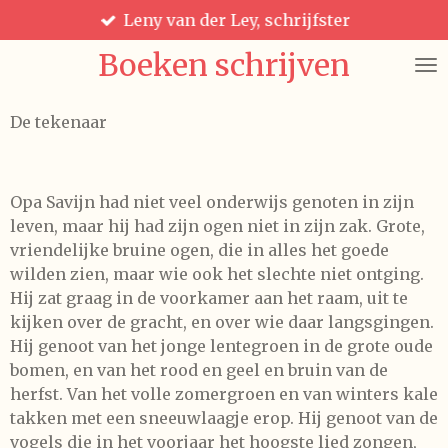
Leny van der Ley, schrijfster
Ga
direct
Boeken schrijven
naar
de
hoofdinhoud
De tekenaar
Opa Savijn had niet veel onderwijs genoten in zijn
leven, maar hij had zijn ogen niet in zijn zak. Grote,
vriendelijke bruine ogen, die in alles het goede
wilden zien, maar wie ook het slechte niet ontging.
Hij zat graag in de voorkamer aan het raam, uit te
kijken over de gracht, en over wie daar langsgingen.
Hij genoot van het jonge lentegroen in de grote oude
bomen, en van het rood en geel en bruin van de
herfst. Van het volle zomergroen en van winters kale
takken met een sneeuwlaagje erop. Hij genoot van de
vogels die in het voorjaar het hoogste lied zongen,