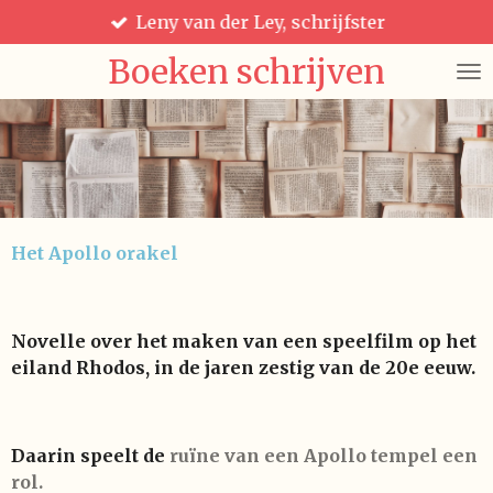
Leny van der Ley, schrijfster
Ga
direct
Boeken schrijven
naar
de
hoofdinhoud
Het Apollo orakel
Novelle over het maken van een speelfilm op het
eiland Rhodos, in de jaren zestig van de 20e eeuw.
Daarin speelt de
ruïne van een Apollo tempel een
rol.