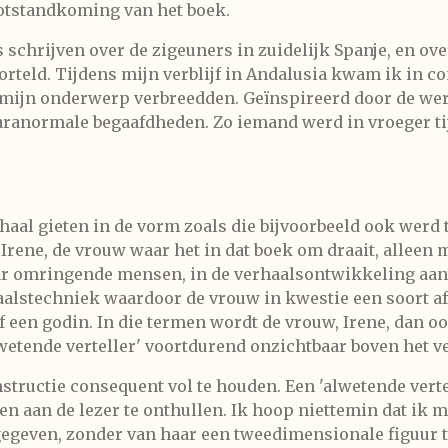
 totstandkoming van het boek.
 schrijven over de zigeuners in zuidelijk Spanje, en ove
orteld. Tijdens mijn verblijf in Andalusia kwam ik in c
 mijn onderwerp verbreedden. Geïnspireerd door de werk
aranormale begaafdheden. Zo iemand werd in vroeger tij
rhaal gieten in de vorm zoals die bijvoorbeeld ook wer
t Irene, de vrouw waar het in dat boek om draait, alleen m
aar omringende mensen, in de verhaalsontwikkeling aan
aalstechniek waardoor de vrouw in kwestie een soort afs
f een godin. In die termen wordt de vrouw, Irene, dan 
alwetende verteller' voortdurend onzichtbaar boven het v
structie consequent vol te houden. Een 'alwetende vert
n aan de lezer te onthullen. Ik hoop niettemin dat ik 
egeven, zonder van haar een tweedimensionale figuur t