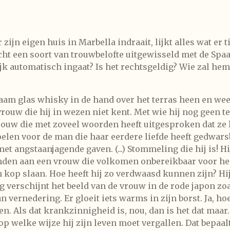
ar zijn eigen huis in Marbella indraait, lijkt alles wat er 
echt een soort van trouwbelofte uitgewisseld met de Spa
ijk automatisch ingaat? Is het rechtsgeldig? Wie zal h
aam glas whisky in de hand over het terras heen en weer
rouw die hij in wezen niet kent. Met wie hij nog geen t
vrouw die met zoveel woorden heeft uitgesproken dat ze h
voelen voor de man die haar eerdere liefde heeft gedwa
t angstaanjagende gaven. (...) Stommeling die hij is! H
den aan een vrouw die volkomen onbereikbaar voor hem i
n kop slaan. Hoe heeft hij zo verdwaasd kunnen zijn? Hij
 verschijnt het beeld van de vrouw in de rode japon zoal
 vernedering. Er gloeit iets warms in zijn borst. Ja, ho
. Als dat krankzinnigheid is, nou, dan is het dat maar. 
welke wijze hij zijn leven moet vergallen. Dat bepaalt 