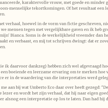
enuanceerde, karaktervolle vrouw, met goede en minder
n-menselijke tekortkomingen. Of het resultaat een le
en.
het verhaal, hoewel in de vorm van fictie geschreven, niet
we mensen tegen met vergelijkbare gaven en ik heb gro
'mijn' Bianca. Soms is de werkelijkheid vreemder dan h
aakt en verbaast, en mij tot schrijven dwingt: dat er zov
en.
ie ik daarvoor dankzeg) hebben zich wel afgevraagd hoe
 een boeiende en leerzame ervaring om te merken hoe v
e er in de waardering van die interpretaties werd gele
ik me aan bij wat Umberto Eco daar over heeft gezegd: "De
de lezer en wordt het zijn verhaal, dat hij naar eigen g
 er alsnog een interpretatie op los te laten. Dan had hi