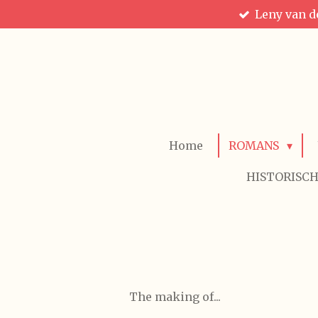
Leny van de
Ga
direct
naar
de
hoofdinhoud
Home
ROMANS
HISTORISCH
The making of...