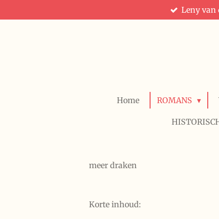
Leny van d
Ga
direct
naar
de
hoofdinhoud
Home
ROMANS
HISTORISC
meer draken
Korte inhoud: