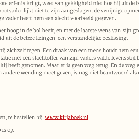
grote erfenis krijgt, weet van gekkigheid niet hoe hij uit d
ootvader lijkt niet te zijn aangeslagen; de venijnige opm
ge vader heeft hem een slecht voorbeeld gegeven.
et hoog in de bol heeft, en met de laatste wens van zijn g
d uit de betere kringen; een verstandelijke beslissing.
hij zichzelf tegen. Een draak van een mens houdt hem een s
tatie met een slachtoffer van zijn vaders wilde levensstij
e hij heeft genomen. Maar er is geen weg terug. En de weg v
een andere wending moet geven, is nog niet beantwoord al
n, te bestellen bij:
www.kirjaboek.nl
.
is op.