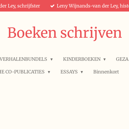
er Ley, schrijfster
Leny Wijnands-van der Ley, hist
Boeken schrijven
VERHALENBUNDELS
KINDERBOEKEN
GEZA
HE CO-PUBLICATIES
ESSAYS
Binnenkort