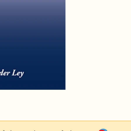
JouwWeb