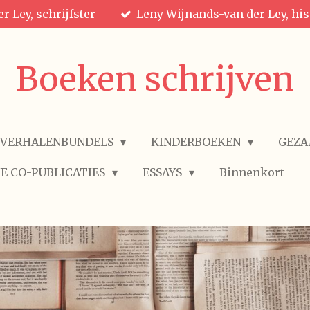
r Ley, schrijfster
Leny Wijnands-van der Ley, his
Boeken schrijven
VERHALENBUNDELS
KINDERBOEKEN
GEZA
E CO-PUBLICATIES
ESSAYS
Binnenkort