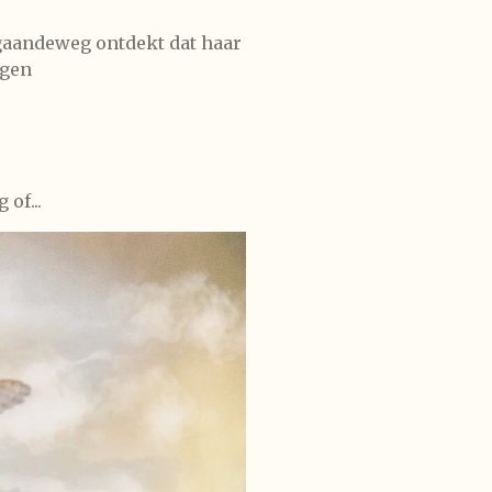
gaandeweg ontdekt dat haar
ggen
of...